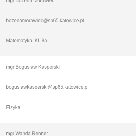
mgr Bożena Morawiec
bozenamorawiec@sp65.katowice.pl
Matematyka. Kl. 8a
mgr Bogusław Kasperski
boguslawkasperski@sp65.katowice.pl
Fizyka
mgr Wanda Renner