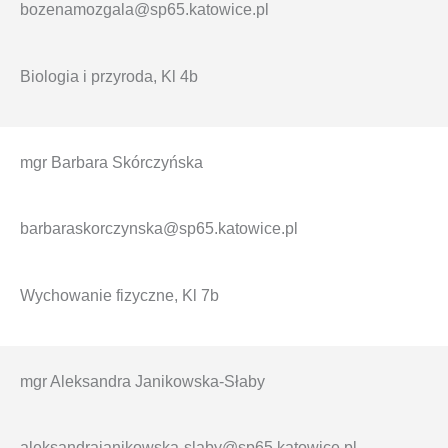
bozenamozgala@sp65.katowice.pl
Biologia i przyroda, Kl 4b
mgr Barbara Skórczyńska
barbaraskorczynska@sp65.katowice.pl
Wychowanie fizyczne, Kl 7b
mgr Aleksandra Janikowska-Słaby
aleksandrajanikowska-slaby@sp65.katowice.pl