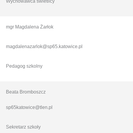
Wychowawca świetlicy
mgr Magdalena Żarłok
magdalenazarlok@sp65.katowice.pl
Pedagog szkolny
Beata Bromboszcz
sp65katowice@tlen.pl
Sekretarz szkoły