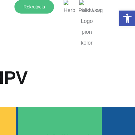
Rekrutacja
Otwórz 
HPV